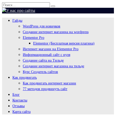
Перейти
Search
к
for:
содержанию
Гайды
WordPress для новичков
Создание интернет магазина на wordpress
Elementor Pro
Elementor (Бесплатная версия плагина)
Интернет магазин на Elementor Pro
Информационный сайт с нуля
Создание сайта на Тильде
Создание интернет магазина на тильде
Курс Создатель сайтов
Как продвигать
Как продвигать интернет магазин
77 методов продвинуть сайт
Блог
Контакты
Отзывы
Карта сайта