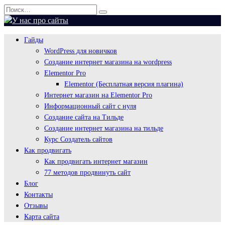
Перейти
Search
к
for:
содержанию
Гайды
WordPress для новичков
Создание интернет магазина на wordpress
Elementor Pro
Elementor (Бесплатная версия плагина)
Интернет магазин на Elementor Pro
Информационный сайт с нуля
Создание сайта на Тильде
Создание интернет магазина на тильде
Курс Создатель сайтов
Как продвигать
Как продвигать интернет магазин
77 методов продвинуть сайт
Блог
Контакты
Отзывы
Карта сайта