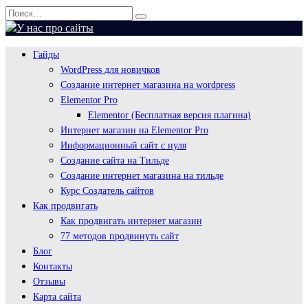
Перейти
Search
к
for:
содержанию
Гайды
WordPress для новичков
Создание интернет магазина на wordpress
Elementor Pro
Elementor (Бесплатная версия плагина)
Интернет магазин на Elementor Pro
Информационный сайт с нуля
Создание сайта на Тильде
Создание интернет магазина на тильде
Курс Создатель сайтов
Как продвигать
Как продвигать интернет магазин
77 методов продвинуть сайт
Блог
Контакты
Отзывы
Карта сайта