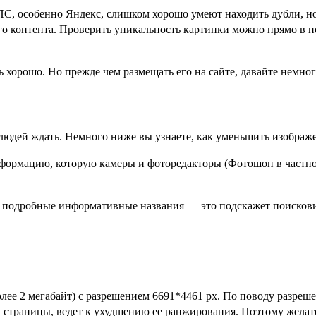
ПС, особенно Яндекс, слишком хорошо умеют находить дубли, но 
о контента. Проверить уникальность картинки можно прямо в п
ь хорошо. Но прежде чем размещать его на сайте, давайте немног
людей ждать. Немного ниже вы узнаете, как уменьшить изображен
ормацию, которую камеры и фоторедакторы (Фотошоп в частнос
м подробные информативные названия — это подскажет поисков
лее 2 мегабайт) с разрешением 6691*4461 px. По поводу разреш
и страницы, ведет к ухудшению ее ранжирования. Поэтому желат