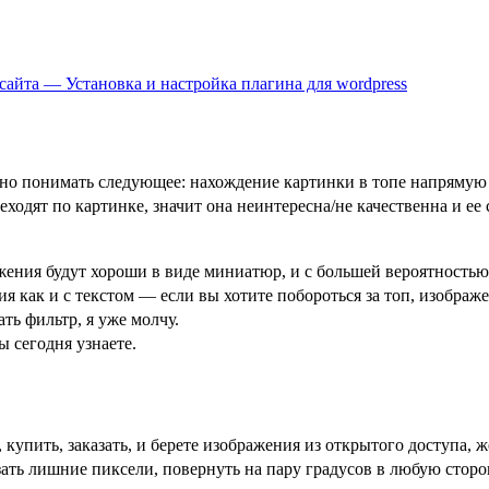
айта — Установка и настройка плагина для wordpress
жно понимать следующее: нахождение картинки в топе напрямую з
еходят по картинке, значит она неинтересна/не качественна и ее 
ения будут хороши в виде миниатюр, и с большей вероятностью 
я как и с текстом — если вы хотите побороться за топ, изображ
ть фильтр, я уже молчу.
 сегодня узнаете.
купить, заказать, и берете изображения из открытого доступа, 
зать лишние пиксели, повернуть на пару градусов в любую сторо