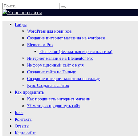
Перейти
Search
к
for:
содержанию
Гайды
WordPress для новичков
Создание интернет магазина на wordpress
Elementor Pro
Elementor (Бесплатная версия плагина)
Интернет магазин на Elementor Pro
Информационный сайт с нуля
Создание сайта на Тильде
Создание интернет магазина на тильде
Курс Создатель сайтов
Как продвигать
Как продвигать интернет магазин
77 методов продвинуть сайт
Блог
Контакты
Отзывы
Карта сайта